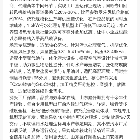
商、代理商等中间环节，实现工厂直达作业现场，同款专用回
转风机价格较渠道采购低20%-30%，比同参数罗茨风机价格低
约30%。依托规模化生产与供应链优化，在严控品质的同时压
缩成本，1.5kW污水处理专用机型出厂价低至8000元起，水产
养殖增氧专用款批量采购可享额外叠加优惠，让中小企业也能
以亲民价格入手高品质设备。
场景专属定制，适配核心需求。针对污水处理曝气，机型优化
风量风压参数，风量覆盖0.31-5.41m³/min、风压9.8-49kPa，
适配小型曝气池与一体化污水设备，搭配空气室设计让散气更
平稳，助力微生物活性提升。针对水产养殖增氧，强化防腐防
锈结构，选用耐盐雾材质与专用油封，适配高湿环境，同时控
制运行噪音≤65分贝，避免惊扰鱼虾生长。核心部件采用
FC250铸铁与S45C轴材，加工精度严苛把控，磨损小、故障
低，适配场景连续作业需求。
源头工厂保障，品质与效率双在线。山东鑫仟顺拥有十余年生
产经验，每台专用机型出厂前均经过气密性、转速、噪音等多
维度全检，杜绝“低价低质”隐患。依托完善物流体系，常规专用
机型现货直发，紧急采购48小时内可送达现场，定制款最快7天
交付，不耽误污水处理达标与水产养殖周期。某小型污水厂采
购后反馈，设备运行稳定，采购成本较此前节省近三成。
全链条服务加持，使用更无忧。山东鑫仟顺提供上门安装调