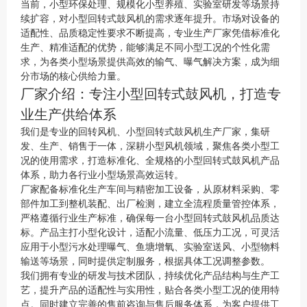
当前，小型环保处理、规模化小型养殖、实验室研发等场景持
续扩容，对小型回转式鼓风机的需求逐年提升。市场对设备的
适配性、品质稳定性要求不断提高，专业生产厂家凭借标准化
生产、精准适配的优势，能够满足不同小型工况的个性化需
求，为各类小型场景提供高效的输气、曝气解决方案，成为细
分市场的核心供给力量。
厂家介绍：专注小型回转式鼓风机，打造专
业生产供给体系
我们是专业的回转风机、小型回转式鼓风机生产厂家，集研
发、生产、销售于一体，深耕小型风机领域，聚焦各类小型工
况的使用需求，打造标准化、全规格的小型回转式鼓风机产品
体系，助力各行业小型场景高效运转。
厂家配备标准化生产车间与精密加工设备，从原材料采购、零
部件加工到整机装配、出厂检测，建立全流程质量管控体系，
严格遵循行业生产标准，确保每一台小型回转式鼓风机品质达
标。产品主打小型化设计，适配小流量、低压力工况，可灵活
应用于小型污水处理曝气、鱼塘增氧、实验室送风、小型物料
输送等场景，同时提供定制服务，根据具体工况调整参数。
我们拥有专业的研发与技术团队，持续优化产品结构与生产工
艺，提升产品的适配性与实用性，贴合各类小型工况的使用特
点。同时建立完善的售前咨询与售后服务体系，为客户提供工