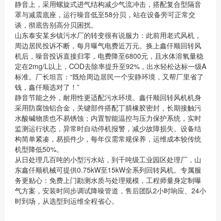
静音上，采用螺旋式进气结构减少气流冲击，搭配复合型隔音
罩与减震底座，运行噪音低至58分贝，站在设备旁可正常交
谈，彻底告别高分贝困扰。
山东泰安某乡镇污水厂的转变很有说服力：此前用老式风机，
周边居民投诉不断，每月曝气电费近万元。换上鑫仟顺回转风
机后，噪音投诉直接归零，电费降至6800元，且水体溶氧量稳
定在2mg/L以上，COD去除率提升至92%，出水轻松达标一级A
标准。厂长坦言：“既给周边居民一个安静环境，又帮厂里省了
钱，鑫仟顺选对了！”
静音节能之外，耐用性更适配污水环境。鑫仟顺回转风机机身
采用防腐蚀铝合金，关键部件搭配丁腈橡胶密封，长期接触污
水酸碱物质也不易锈蚀；内置智能温控与压力保护系统，实时
监测运行状态，异常时自动停机报警，减少故障损失。设备结
构简单紧凑，易损件少，每年仅需常规保养，运维成本较传统
机型降低50%。
从日处理几百吨的小型污水站，到千吨级工业园区处理厂，山
东鑫仟顺机械可提供0.75kW至15kW全系列回转风机。专属服
务更贴心：免费上门勘测水质与处理规模，工程师量身定制曝
气方案，安装时同步调试降噪管道，售后团队2小时响应、24小
时到场，从选型到运维全程省心。