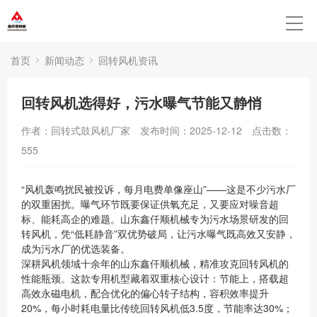
首页
新闻动态
回转风机资讯
回转风机选得好，污水曝气节能又静悄
作者：回转式鼓风机厂家
发布时间：2025-12-12
点击数：
555
“风机轰鸣扰民被投诉，每月电费单像座山”——这是不少污水厂
的双重困扰。曝气环节既要保证供氧充足，又要应对噪音超
标、能耗高企的难题。山东鑫仟顺机械专为污水场景研发的回
转风机，凭“低耗静音”双优势破局，让污水曝气既高效又安静，
成为污水厂的优选装备。
深耕风机领域十余年的山东鑫仟顺机械，精准攻克回转风机的
性能瓶颈。这款专用机型藏着双重核心设计：节能上，搭载超
高效永磁电机，配合优化的偏心转子结构，容积效率提升
20%，每小时耗电量比传统回转风机低3.5度，节能率达30%；