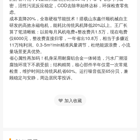
密，活性污泥反应稳定，COD去除率始终达标，环保检查零焦
虑。
成本直降20%，全靠硬核节能技术！搭载山东鑫仟顺机械自主
研发的高效永磁电机，能耗比传统风机降低20%以上。王厂长
算了笔清晰账：以前每月风机电费+整改费共1.5万，现在电费
仅6000元，整改费直接归零，一年省出10.8万，相当于多赚近
11万纯利润。0.3-5m³/min精准风量调节，杜绝能源浪费，小流
量场景更具优势。
省心属性再加码！机身采用耐腐铝合金一体铸造，污水厂潮湿
腐蚀环境下不易受损；结构精简，核心部件半年仅需一次常规
检查，维护时间比传统风机省60%。运行噪音低至65分贝，兼
顾稳定与安静，周边居民零投诉。
加入收藏