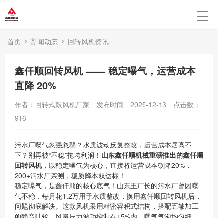
首页
新闻动态
回转风机资讯
鑫仟顺回转风机 —— 稳定曝气，运营成本
直降 20%
作者：回转式鼓风机厂家
发布时间：2025-12-13
点击数：
916
污水厂曝气忽强忽弱？水质波动反复整改，运营成本居高不
下？别再被“不稳”拖垮利润！
山东鑫仟顺机械重磅推出的鑫仟顺
回转风机
，以稳定曝气为核心，直接将运营成本砍降20%，
200+污水厂亲测，稳质降本双达标！
稳定曝气，是鑫仟顺的核心底气！山东王厂长的污水厂曾因曝
气不稳，每月花1.2万用于水质整改，换用鑫仟顺回转风机后，
问题彻底解决。这款风机采用精密容积式结构，搭配五轴加工
的静音叶轮，风量压力波动控制在±5%内，曝气气泡均匀细