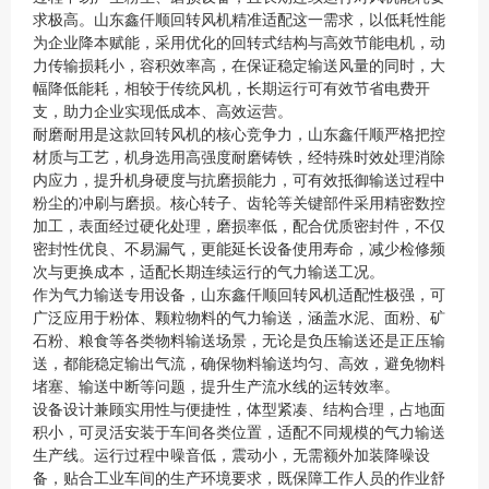
求极高。山东鑫仟顺回转风机精准适配这一需求，以低耗性能
为企业降本赋能，采用优化的回转式结构与高效节能电机，动
力传输损耗小，容积效率高，在保证稳定输送风量的同时，大
幅降低能耗，相较于传统风机，长期运行可有效节省电费开
支，助力企业实现低成本、高效运营。
耐磨耐用是这款回转风机的核心竞争力，山东鑫仟顺严格把控
材质与工艺，机身选用高强度耐磨铸铁，经特殊时效处理消除
内应力，提升机身硬度与抗磨损能力，可有效抵御输送过程中
粉尘的冲刷与磨损。核心转子、齿轮等关键部件采用精密数控
加工，表面经过硬化处理，磨损率低，配合优质密封件，不仅
密封性优良、不易漏气，更能延长设备使用寿命，减少检修频
次与更换成本，适配长期连续运行的气力输送工况。
作为气力输送专用设备，山东鑫仟顺回转风机适配性极强，可
广泛应用于粉体、颗粒物料的气力输送，涵盖水泥、面粉、矿
石粉、粮食等各类物料输送场景，无论是负压输送还是正压输
送，都能稳定输出气流，确保物料输送均匀、高效，避免物料
堵塞、输送中断等问题，提升生产流水线的运转效率。
设备设计兼顾实用性与便捷性，体型紧凑、结构合理，占地面
积小，可灵活安装于车间各类位置，适配不同规模的气力输送
生产线。运行过程中噪音低，震动小，无需额外加装降噪设
备，贴合工业车间的生产环境要求，既保障工作人员的作业舒