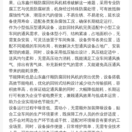
果。山东鑫仟顺防腐回转风机精准破解这一难题，采用专业防
腐工艺与优质防腐材质，机身经过特殊防腐处理，可有效抵御
腐蚀性气体、潮湿水汽的侵蚀，不易生锈、不易老化，延长设
备使用寿命，适配各类复杂腐蚀工况，确保长期稳定运行。
作为小型低压型通风设备，这款回转风机完美适配中小型工业
车间的通风需求。设备体型小巧、结构紧凑，占地面积小，无
需复杂安装，可灵活放置于车间角落、设备旁等各类位置，适
配不同规模的车间布局，有效解决大型通风设备占地广、安装
繁琐的难题。同时，设备采用低压输出设计，风压稳定适中，
送风均匀柔和，无需高压动力消耗，既能满足工业车间通风换
气、排出有害气体、补充新鲜空气的需求，又能避免高压通风
带来的能耗浪费。
节能降耗也是山东鑫仟顺防腐回转风机的突出优势，设备搭载
高效节能电机，优化的回转式结构设计减少动力传输损耗，容
积效率高，在保证稳定通风量的同时，大幅降低能耗，长期运
行可有效为企业节省电费开支，兼顾通风效果与低成本运营，
助力企业实现绿色节能生产。
设备运行过程中噪音低、震动小，无需额外加装降噪设备，贴
合工业车间的生产环境要求，既保障工作人员的作业舒适度，
也不会对周边生产环节造成干扰，适配对环境噪音有要求的工
业场景。同时，设备操作便捷，日常维护简单，无需专业技术