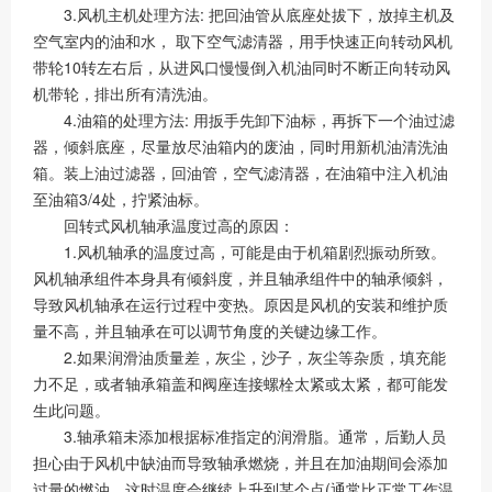
3.风机主机处理方法: 把回油管从底座处拔下，放掉主机及
空气室内的油和水， 取下空气滤清器，用手快速正向转动风机
带轮10转左右后，从进风口慢慢倒入机油同时不断正向转动风
机带轮，排出所有清洗油。
4.油箱的处理方法: 用扳手先卸下油标，再拆下一个油过滤
器，倾斜底座，尽量放尽油箱内的废油，同时用新机油清洗油
箱。装上油过滤器，回油管，空气滤清器，在油箱中注入机油
至油箱3/4处，拧紧油标。
回转式风机轴承温度过高的原因：
1.风机轴承的温度过高，可能是由于机箱剧烈振动所致。
风机轴承组件本身具有倾斜度，并且轴承组件中的轴承倾斜，
导致风机轴承在运行过程中变热。原因是风机的安装和维护质
量不高，并且轴承在可以调节角度的关键边缘工作。
2.如果润滑油质量差，灰尘，沙子，灰尘等杂质，填充能
力不足，或者轴承箱盖和阀座连接螺栓太紧或太紧，都可能发
生此问题。
3.轴承箱未添加根据标准指定的润滑脂。通常，后勤人员
担心由于风机中缺油而导致轴承燃烧，并且在加油期间会添加
过量的燃油，这时温度会继续上升到某个点(通常比正常工作温