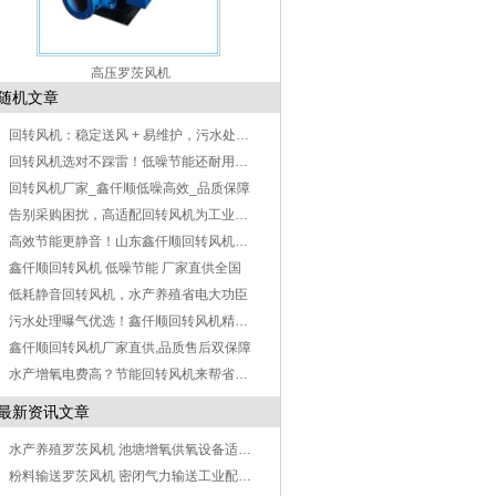
高压罗茨风机
随机文章
回转风机：稳定送风 + 易维护，污水处理 / 气力输送优选设备
回转风机选对不踩雷！低噪节能还耐用，中小型场景 24h 运行无压力
回转风机厂家_鑫仟顺低噪高效_品质保障
告别采购困扰，高适配回转风机为工业生产赋能
高效节能更静音！山东鑫仟顺回转风机，厂家直供品质保障
鑫仟顺回转风机 低噪节能 厂家直供全国
低耗静音回转风机，水产养殖省电大功臣
污水处理曝气优选！鑫仟顺回转风机精准适配
鑫仟顺回转风机厂家直供,品质售后双保障
水产增氧电费高？节能回转风机来帮省！一年能省好几万
最新资讯文章
水产养殖罗茨风机 池塘增氧供氧设备适配方案
粉料输送罗茨风机 密闭气力输送工业配套设备