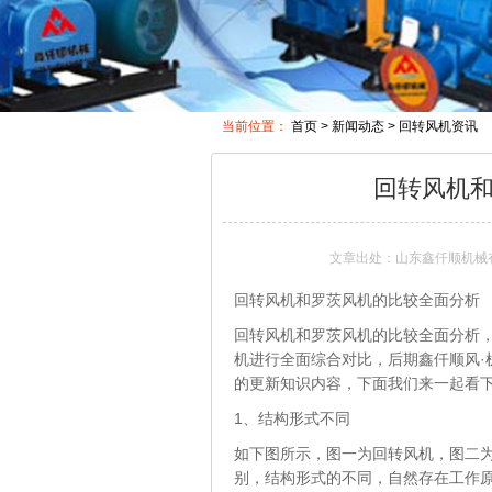
当前位置：
首页
>
新闻动态
>
回转风机资讯
回转风机
文章出处：山东鑫仟顺机械
回转风机和罗茨风机的比较全面分析
回转风机和罗茨风机的比较全面分析
机进行全面综合对比，后期鑫仟顺风·
的更新知识内容，下面我们来一起看
1、结构形式不同
如下图所示，图一为回转风机，图二
别，结构形式的不同，自然存在工作