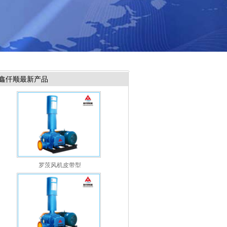
鑫仟顺最新产品
罗茨风机皮带型