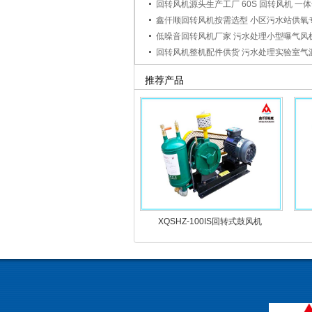
鑫仟顺回转风机按需选型 小区污水站供氧
推荐产品
XQSHZ-100IS回转式鼓风机