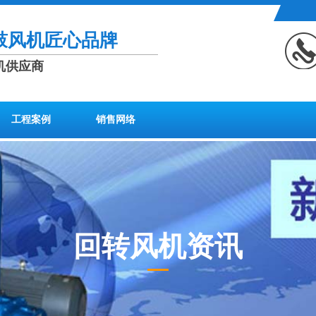
鼓风机匠心品牌
机供应商
工程案例
销售网络
回转风机资讯