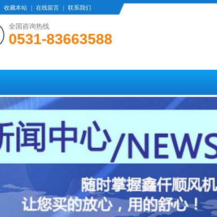
收藏本站
|
在线留言
|
联系我们
全国咨询热线
0531-83663588