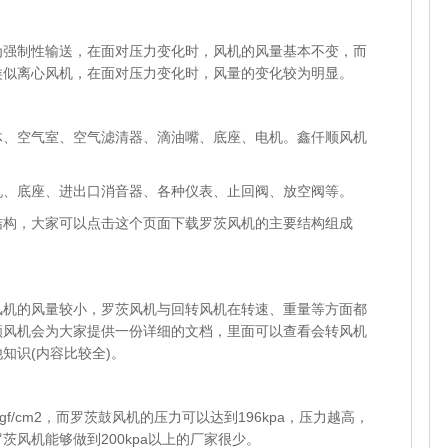
为强制性输送，在面对压力变化时，风机的风量基本不变，而
类似离心风机，在面对压力变化时，风量的变化较为明显。
体、空气室、空气滤清器、滴油嘴、底座、电机。鑫仟顺风机
机、底座、进出口消音器、各种仪表、止回阀、放空阀等。
结构，大家可以点击这个页面下载罗茨风机的主要结构组成
风机的风量较小，罗茨风机与回转风机在转速、重量等方面都
顺风机会为大家提供一份详细的文档，里面可以查看会转风机
知识(内容比较全)。
kgf/cm2，而罗茨鼓风机的压力可以达到196kpa，压力越高，
风机能够做到200kpa以上的厂家很少。