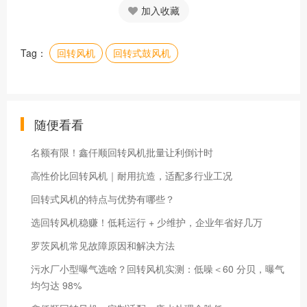
加入收藏
Tag：
回转风机
回转式鼓风机
随便看看
名额有限！鑫仟顺回转风机批量让利倒计时
高性价比回转风机｜耐用抗造，适配多行业工况
回转式风机的特点与优势有哪些？
选回转风机稳赚！低耗运行 + 少维护，企业年省好几万
罗茨风机常见故障原因和解决方法
污水厂小型曝气选啥？回转风机实测：低噪＜60 分贝，曝气
均匀达 98%