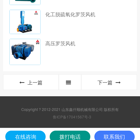
化工脱硫氧化罗茨风机
高压罗茨风机
上一篇
下一篇
Copyright ? 2012-2021 山东鑫仟顺机械有限公司 版权所有
鲁ICP备17041567号-3
在线咨询
拨打电话
联系我们