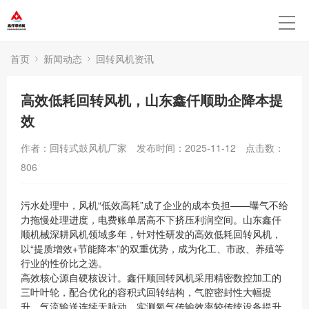
首页
新闻动态
回转风机资讯
高效低耗回转风机，山东鑫仟顺助企降本提
效
作者：回转式鼓风机厂家
发布时间：2025-11-12
点击数：
806
污水处理中，风机“低效高耗”成了企业的成本负担——曝气不给
力拖慢处理进度，电费账单居高不下挤压利润空间。山东鑫仟
顺机械深耕风机领域多年，针对性研发的高效低耗回转风机，
以“提质增效+节能降本”的双重优势，成为化工、市政、养殖等
行业的性价比之选。
高效核心源自硬核设计。鑫仟顺回转风机采用精密数控加工的
三叶叶轮，配合优化的容积式回转结构，气腔密封性大幅提
升，气流输送连续无脉动。实测氧气传输效率较传统设备提升