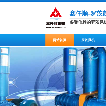
鑫仟顺-罗茨
备受信赖的罗茨风
网站首页
罗茨风机