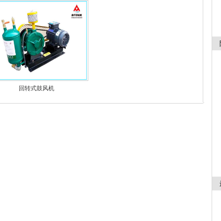
回转式鼓风机