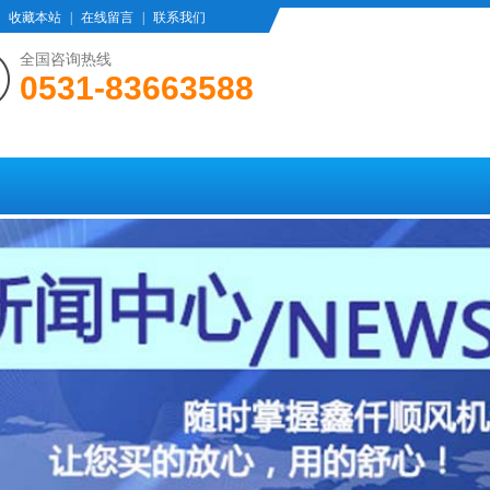
收藏本站
|
在线留言
|
联系我们
全国咨询热线
0531-83663588