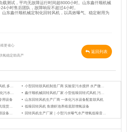
负载测试，平均无故障运行时间超8000小时。山东鑫仟顺机械
备24小时售后团队，故障响应不超过4小时。
。山东鑫仟顺机械定制化回转风机，以高效曝气、稳定耐用为
养殖更省心
返回列表
供氧稳定助高产
回转风机整机及配件供应商 低噪音水处理风机 多规格机型现货直发
小型回转鼓风机制造厂商 实验室污水搅拌 水产微孔增氧回转风机供货
回转风机源头生产工厂 60S 回转风机 一体化污水处理配套风机定制
鑫仟顺机械回转风机厂家 小型低噪回转式风机 污水曝气养殖增氧设备供应
专用设备
山东回转风机生产厂商 一体化污水设备配套鼓风机
低噪音回转风机厂家 污水处理小型曝气风机现货供应
低噪回转风机 鱼塘虾池养殖底部增氧设备
回转风机整机配件供货 污水处理实验室气源设备厂家
回转风机生产厂家｜小型污水曝气水产增氧低噪音风机选型