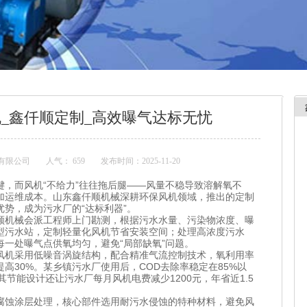
_鑫仟顺定制_高效曝气达标无忧
有限公司
人气：
659
发布时间：2025-11-20
，而风机“不给力”往往拖后腿——风量不稳导致溶解氧不
加运维成本。山东鑫仟顺机械深耕环保风机领域，推出的定制
势，成为污水厂的“达标利器”。
顺机械会派工程师上门勘测，根据污水水量、污染物浓度、曝
型污水站，定制轻量化风机节省安装空间；处理高浓度污水
一处曝气点供氧均匀，避免“局部缺氧”问题。
风机采用低噪音涡旋结构，配合精准气流控制技术，氧利用率
高30%。某乡镇污水厂使用后，COD去除率稳定在85%以
节能设计还让污水厂每月风机电费减少1200元，年省近1.5
腐蚀涂层处理，核心部件选用耐污水侵蚀的特种材料，避免风