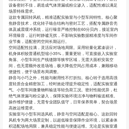
设备密封不佳，易造成气体泄漏或粉尘渗入，适配性难以满足
场景特殊需求。
这款专属回转风机，精准适配实验室与小型车间特性。核心聚
焦静音技术，优化转子啮合结构与密封工艺，搭配专属静音壳
体及减震缓冲系统，运行噪音严格控制在60分贝内，接近室内
环境噪音，运行时静谧无扰，不影响实验数据精准度与车间作
业节奏，适配密闭空间长期运行。
空间适配性拉满，灵活应对场地局限。采用轻量化紧凑设计，
机身体积较普通机型缩小35%，重量更轻，可直接嵌入实验室
角落、小型车间生产线缝隙等狭窄区域，无需大面积安装空
间，也无需额外改造场地，极大降低空间占用成本，兼顾移动
便捷性，便于场景布局调整。
静音与小巧之外，性能与耐用性不打折扣。核心转子选用高强
度轻质合金精密加工，经时效处理提升稳定性，适配实验室通
气、小型车间微量物料输送等轻负荷工况。密封性能优异，杜
绝气体泄漏与粉尘渗入，保障实验环境洁净与物料输送精准。
操作维护便捷，无需专业团队值守，日常保养简单，契合场景
高效运维需求。
实验室与小型车间选风机，静音与空间适配是核心。这款回转
风机专为两大场景定制，以超低噪音保障作业环境，以紧凑体
积适配场地局限，兼具稳定性能与便捷运维。无论是实验室通